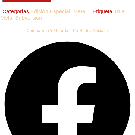
Categorías
Edición Especial
,
Metal
Etiqueta
True
Metal Subversion
Compártelo Y Guardalo En Redes Sociales