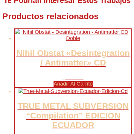
Te Podrían Interesar Estos Trabajos
Productos relacionados
Nihil Obstat «Desintegration
/ Antimatter» CD
$
50.000
Añadir Al Carrito
TRUE METAL SUBVERSION
“Compilation” EDICION
ECUADOR