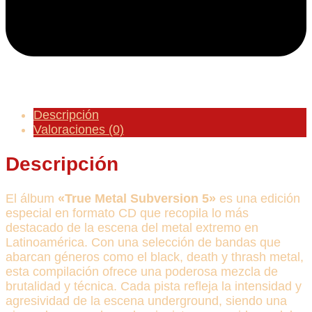
Descripción
Valoraciones (0)
Descripción
El álbum
«True Metal Subversion 5»
es una edición
especial en formato CD que recopila lo más
destacado de la escena del metal extremo en
Latinoamérica. Con una selección de bandas que
abarcan géneros como el black, death y thrash metal,
esta compilación ofrece una poderosa mezcla de
brutalidad y técnica. Cada pista refleja la intensidad y
agresividad de la escena underground, siendo una